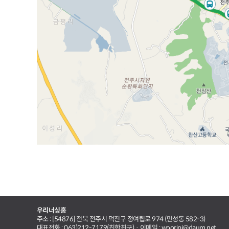
우리너싱홈
주소 : [54876] 전북 전주시 덕진구 정여립로 974 (만성동 582-3)
대표전화 : 063)212-7179(친한친구) · 이메일 : wooripj@daum.net