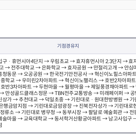
기점경유지
구 · 휴먼시아4단지 → 우림초교 → 효자휴먼시아 2.3단지 → 
고 → 전주대학교 → 은화학교 → 효자공원 → 만절리고개 → 안심
흥청동문 → 오공공원 → 한국전기안전공사 → 혁신이노힐스아파트
중학교 → 우미린2차아파트 → 혁신이노팰리스 → 호반2차아파트
호반3차아파트 → 두현마을 → 월평마을 → 제일풍경채아파트 → 
 → 만성골드클래스정문 → TBN전주교통방송 → 미래페이퍼 → 공
상가 → 추천대교 → 덕일초중 → 기린대로 · 원대한방병원 → 
은행금암지점 → 기린대로금암광장 → 진북전자상가 → 기린대로현
정류소 → 기린대로 병무청 → 동부시장 → 팔달로 예술회관 → 전
학예술마을 → 교육대학교 → 동서학거산황궁아파트 → 남고사입구 →
점