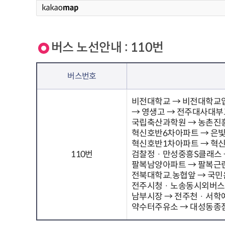
버스 노선안내 : 110번
버스번호
비전대학교 → 비전대학교입
→ 영생고 → 전주대사대부
국립축산과학원 → 농촌진
혁신호반6차아파트 → 은빛
혁신호반1차아파트 → 혁신
110번
검찰정 · 만성중흥S클래스
팔복남양아파트 → 팔복근린
전북대학교.농협앞 → 국민
전주시청 · 노송동시외버스
남부시장 → 전주천 · 서
약수터주유소 → 대성동종