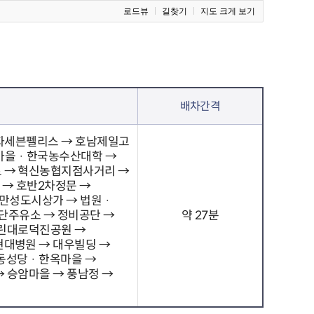
로드뷰
길찾기
지도 크게 보기
배차간격
효자세븐펠리스 → 호남제일고
마을 · 한국농수산대학 →
 → 혁신농협지점사거리 →
 → 호반2차정문 →
만성도시상가 → 법원 ·
단주유소 → 정비공단 →
약 27분
기린대로덕진공원 →
대병원 → 대우빌딩 →
동성당 · 한옥마을 →
 승암마을 → 풍남정 →