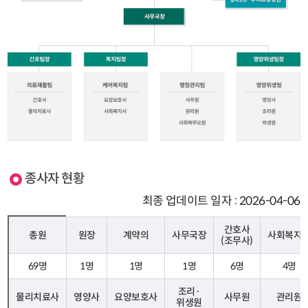
종사자 현황
최종 업데이트 일자 : 2026-04-06
간호사
총원
원장
계약의
사무국장
사회복지
(조무사)
69명
1명
1명
1명
6명
4명
조리·
물리치료사
영양사
요양보호사
사무원
관리원
위생원